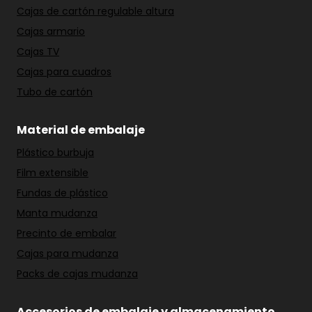
Cajas de cartón regulable altura
Cajas armario
Cajas TV
Cajas para cuadros
Tubo de cartón
Material de embalaje
Plástico burbuja
Film extensible
Fundas de plástico
Manta mudanza
Precinto de embalar
Cajas para mudanza
Packs de cajas mudanza
Accesorios de embalaje y almacenamiento