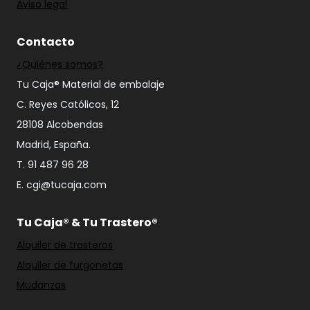
Aviso legal
Contacto
¿Quiénes somos?
Tu Caja® Material de embalaje
C. Reyes Católicos, 12
28108 Alcobendas
Madrid, España.
T. 91 487 96 28
E. cgi@tucaja.com
Tu Caja® & Tu Trastero®
Alquiler de trasteros
Alquiler de furgonetas
Mudanzas