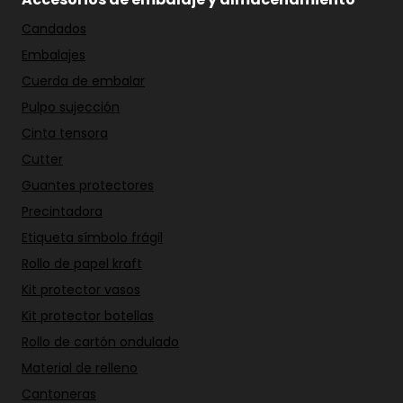
Candados
Embalajes
Cuerda de embalar
Pulpo sujección
Cinta tensora
Cutter
Guantes protectores
Precintadora
Etiqueta símbolo frágil
Rollo de papel kraft
Kit protector vasos
Kit protector botellas
Rollo de cartón ondulado
Material de relleno
Cantoneras