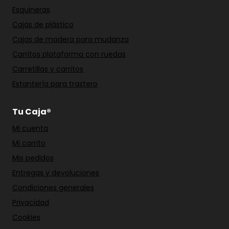
Esquineras
Cajas de plástico
Cajas de madera para mudanza
Carritos plataforma con ruedas
Carretillas y carritos
Estantería para trastero
Tu Caja®
Mi cuenta
Mi carrito
Mis pedidos
Entregas y devoluciones
Condiciones generales
Privacidad
Cookies