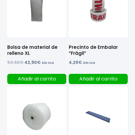
Bolsa de material de
Precinto de Embalar
relleno XL
“Frágil”
El
El
54,50
€
42,90
€
4,25
€
Sin Iva
Sin Iva
precio
precio
original
actual
Añadir al carrito
Añadir al carrito
era:
es:
54,50€.
42,90€.