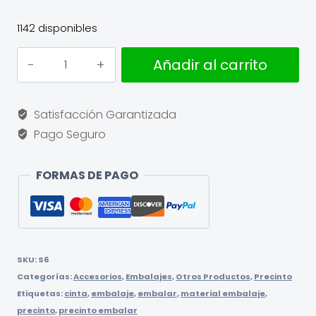
1142 disponibles
Precinto
Añadir al carrito
de
Embalar
Tu
Satisfacción Garantizada
Trastero
Pago Seguro
cantidad
FORMAS DE PAGO
SKU:
S6
Categorías:
Accesorios
,
Embalajes
,
Otros Productos
,
Precinto
Etiquetas:
cinta
,
embalaje
,
embalar
,
material embalaje
,
precinto
,
precinto embalar