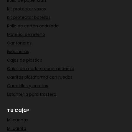
Rollo de papel kraft
Kit protector vasos
Kit protector botellas
Rollo de cartón ondulado
Material de relleno
Cantoneras
Esquineras
Cajas de plástico
Cajas de madera para mudanza
Carritos plataforma con ruedas
Carretillas y carritos
Estantería para trastero
Tu Caja®
Mi cuenta
Mi carrito