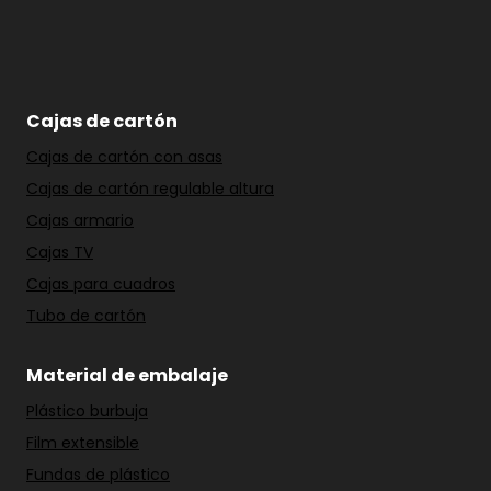
Cajas de cartón
Cajas de cartón con asas
Cajas de cartón regulable altura
Cajas armario
Cajas TV
Cajas para cuadros
Tubo de cartón
Material de embalaje
Plástico burbuja
Film extensible
Fundas de plástico