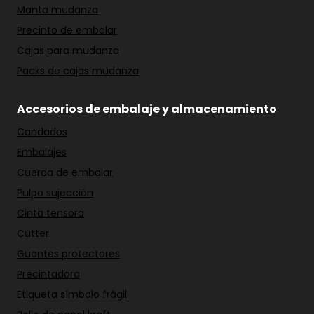
Manta mudanza
Precinto de embalar
Cajas para mudanza
Packs de cajas mudanza
Accesorios de embalaje y almacenamiento
Candados
Embalajes
Cuerda de embalar
Pulpo sujección
Cinta tensora
Cutter
Guantes protectores
Precintadora
Etiqueta símbolo frágil