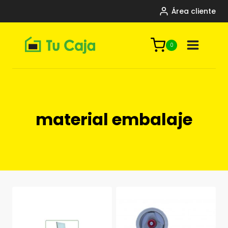
Saltar
Área cliente
al
contenido
0
material embalaje