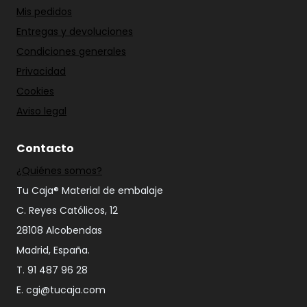
Mis pedidos
Entregas y devoluciones
Condiciones generales
Privacidad
Cookies
Aviso legal
Contacto
¿Quiénes somos?
Tu Caja® Material de embalaje
C. Reyes Católicos, 12
28108 Alcobendas
Madrid, España.
T. 91 487 96 28
E. cgi@tucaja.com