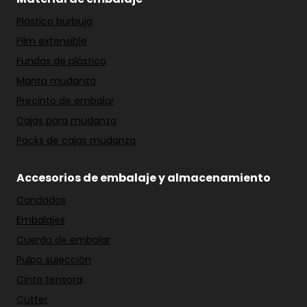
Plástico burbuja
Film extensible
Fundas de plástico
Manta mudanza
Precinto de embalar
Cajas para mudanza
Packs de cajas mudanza
Accesorios de embalaje y almacenamiento
Candados
Embalajes
Cuerda de embalar
Pulpo sujección
Cinta tensora
Cutter