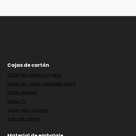
Cajas de cartón
Cajas de cartón con asas
Cajas de cartón regulable altura
Cajas armario
Cajas TV
Cajas para cuadros
Tubo de cartón
Material de embalaje