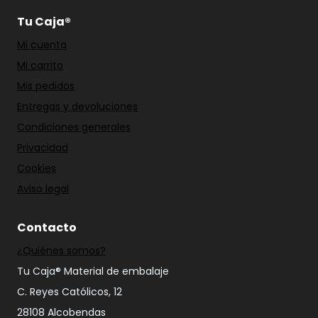
Tu Caja®
Mi cuenta
Mi carrito
Mis pedidos
Entregas y devoluciones
Condiciones generales
Privacidad
Cookies
Aviso legal
Contacto
¿Quiénes somos?
Tu Caja® Material de embalaje
C. Reyes Católicos, 12
28108 Alcobendas