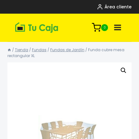
Saltar
Área cliente
al
contenido
0
/
Tienda
/
Fundas
/
Fundas de Jardín
/
Funda cubre mesa
rectangular XL