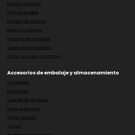
Plástico burbuja
Film extensible
Fundas de plástico
Manta mudanza
Precinto de embalar
Cajas para mudanza
Packs de cajas mudanza
Accesorios de embalaje y almacenamiento
Candados
Embalajes
Cuerda de embalar
Pulpo sujección
Cinta tensora
Cutter
Guantes protectores