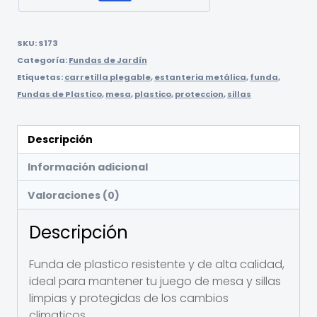
SKU:
S173
Categoría:
Fundas de Jardín
Etiquetas:
carretilla plegable
,
estanteria metálica
,
funda
,
Fundas de Plastico
,
mesa
,
plastico
,
proteccion
,
sillas
Descripción
Información adicional
Valoraciones (0)
Descripción
Funda de plastico resistente y de alta calidad,
ideal para mantener tu juego de mesa y sillas
limpias y protegidas de los cambios
climaticos.