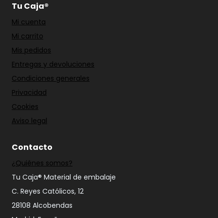
Tu Caja®
Mi cuenta
Mi carrito
Mis pedidos
Entregas y devoluciones
Condiciones generales
Privacidad
Cookies
Aviso legal
Contacto
¿Quiénes somos?
Tu Caja® Material de embalaje
C. Reyes Católicos, 12
28108 Alcobendas