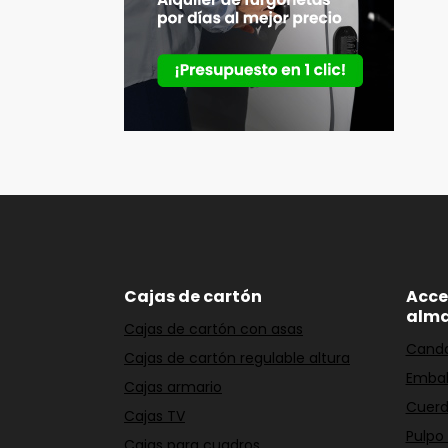
Cajas de cartón
Acce
alm
Cajas de cartón con asas
Cand
Cajas de cartón regulable altura
Embal
Cajas armario
Cuerd
Cajas TV
Pulpo
Cajas para cuadros