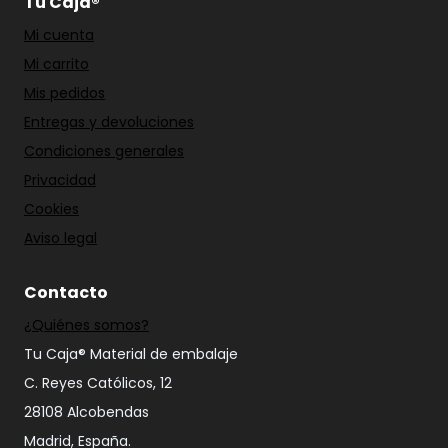
Tu Caja®
Mi cuenta
Mi carrito
Mis pedidos
Entregas y devoluciones
Condiciones generales
Privacidad
Cookies
Aviso legal
Contacto
¿Quiénes somos?
Tu Caja® Material de embalaje
C. Reyes Católicos, 12
28108 Alcobendas
Madrid, España.