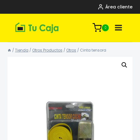
Saltar
Área cliente
al
contenido
0
/
Tienda
/
Otros Productos
/
Otros
/
Cinta tensora