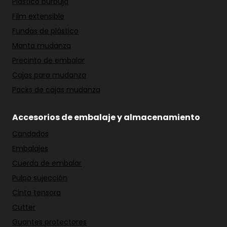
Plástico burbuja
Film extensible
Fundas de plástico
Manta mudanza
Precinto de embalar
Cajas para mudanza
Packs de cajas mudanza
Accesorios de embalaje y almacenamiento
Candados
Embalajes
Cuerda de embalar
Pulpo sujección
Cinta tensora
Cutter
Guantes protectores