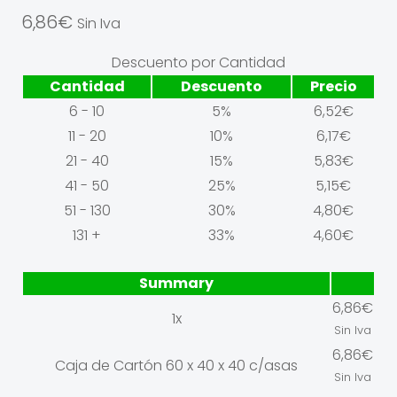
6,86
€
Sin Iva
Descuento por Cantidad
Cantidad
Descuento
Precio
6 - 10
5%
6,52
€
11 - 20
10%
6,17
€
21 - 40
15%
5,83
€
41 - 50
25%
5,15
€
51 - 130
30%
4,80
€
131 +
33%
4,60
€
Summary
6,86
€
1x
Sin Iva
6,86
€
Caja de Cartón 60 x 40 x 40 c/asas
Sin Iva