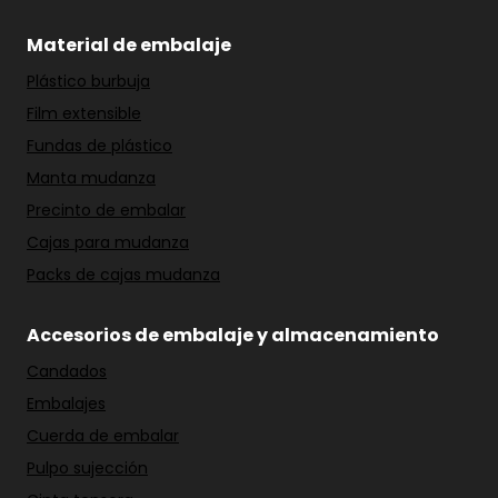
Material de embalaje
Plástico burbuja
Film extensible
Fundas de plástico
Manta mudanza
Precinto de embalar
Cajas para mudanza
Packs de cajas mudanza
Accesorios de embalaje y almacenamiento
Candados
Embalajes
Cuerda de embalar
Pulpo sujección