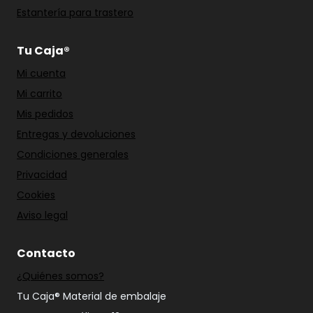
Estantería para trastero
Tu Caja®
Mi cuenta
Mi carrito
Mis pedidos
Entregas y devoluciones
Condiciones generales
Privacidad
Cookies
Aviso legal
Contacto
¿Quiénes somos?
Tu Caja® Material de embalaje