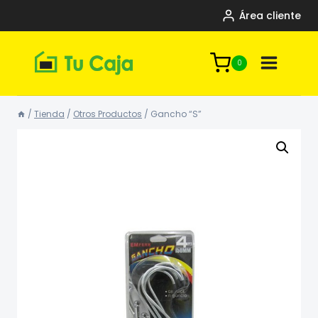
Saltar
Área cliente
al
contenido
0
/
Tienda
/
Otros Productos
/
Gancho “S”