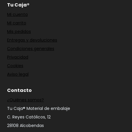
Tu Caja®
Mi cuenta
Mi carrito
Mis pedidos
Entregas y devoluciones
Condiciones generales
Privacidad
Cookies
Aviso legal
Contacto
¿Quiénes somos?
Tu Caja® Material de embalaje
C. Reyes Católicos, 12
28108 Alcobendas