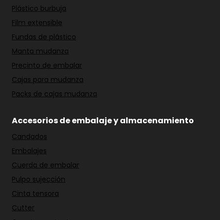
Plástico burbuja
Film extensible
Fundas de plástico
Manta mudanza
Precinto de embalar
Cajas para mudanza
Packs de cajas mudanza
Accesorios de embalaje y almacenamiento
Candados
Embalajes
Cuerda de embalar
Pulpo sujección
Cinta tensora
Cutter