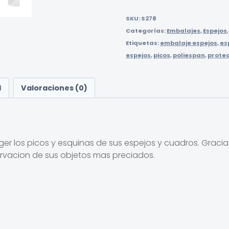
SKU:
S278
Categorías:
Embalajes
,
Espejos
Etiquetas:
embalaje espejos
,
es
espejos
,
picos
,
poliespan
,
protec
l
Valoraciones (0)
ger los picos y esquinas de sus espejos y cuadros. Gracia
ervacion de sus objetos mas preciados.