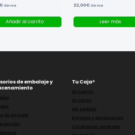
€
22,00
€
Sin Iva
Sin Iva
Añadir al carrito
Leer más
sorios de embalaje y
Tu Caja®
acenamiento
Mi cuenta
ados
Mi carrito
ajes
Mis pedidos
a de embalar
Entregas y devoluciones
 sujección
Condiciones generales
 tensora