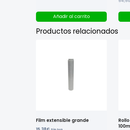
54,5
Añadir al carrito
Productos relacionados
Film extensible grande
Roll
100
15,38
€
Sin Iva