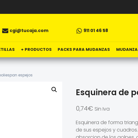
cgi@tucaja.com
911 01 46 58
TILLAS
+ PRODUCTOS
PACKS PARA MUDANZAS
MUDANZA
poliespan espejos
Esquinera de p
0,74
€
Sin Iva
Esquinera de forma triang
de sus espejos y cuadros.
absorcion de los golpes, 