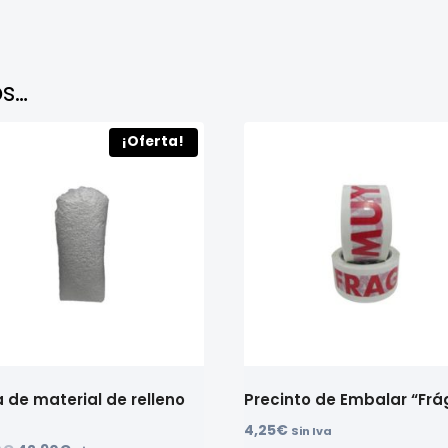
s…
¡Oferta!
a de material de relleno
Precinto de Embalar “Frág
4,25
€
Sin Iva