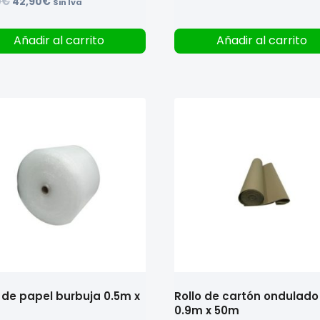
El
El
0
€
42,90
€
Sin Iva
precio
precio
original
actual
Añadir al carrito
Añadir al carrito
era:
es:
54,50€.
42,90€.
o de papel burbuja 0.5m x
Rollo de cartón ondulado
m
0.9m x 50m