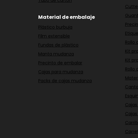
Tubo de cartón
Cutte
Guant
Material de embalaje
Preci
Plástico burbuja
Etique
Film extensible
Rollo 
Fundas de plástico
Kit pr
Manta mudanza
Kit pr
Precinto de embalar
Rollo
Cajas para mudanza
Materi
Packs de cajas mudanza
Canto
Esqui
Cajas 
Cajas
Carri
Carret