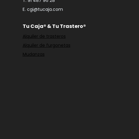
T. 91 487 96 28
E. cgi@tucaja.com
Tu Caja® & Tu Trastero®
Alquiler de trasteros
Alquiler de furgonetas
Mudanzas