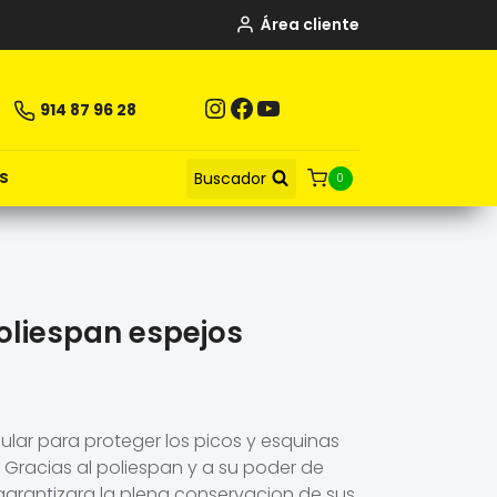
Área cliente
Instagram
Facebook
YouTube
914 87 96 28
Buscador
S
0
oliespan espejos
ular para proteger los picos y esquinas
 Gracias al poliespan y a su poder de
garantizara la plena conservacion de sus