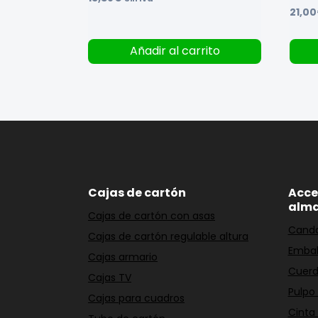
21,00
Añadir al carrito
Cajas de cartón
Acce
alm
Cajas de cartón con asas
Cand
Cajas de cartón regulable altura
Embal
Cajas armario
Cuerd
Cajas TV
Pulpo
Cajas para cuadros
Cinta