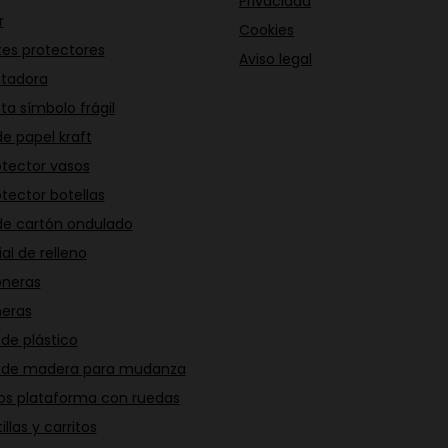
Privacidad
r
Cookies
es protectores
Aviso legal
ntadora
ta símbolo frágil
de papel kraft
otector vasos
otector botellas
 de cartón ondulado
al de relleno
neras
neras
de plástico
 de madera para mudanza
tos plataforma con ruedas
illas y carritos