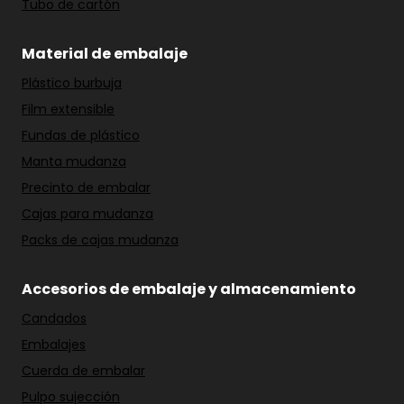
Tubo de cartón
Material de embalaje
Plástico burbuja
Film extensible
Fundas de plástico
Manta mudanza
Precinto de embalar
Cajas para mudanza
Packs de cajas mudanza
Accesorios de embalaje y almacenamiento
Candados
Embalajes
Cuerda de embalar
Pulpo sujección