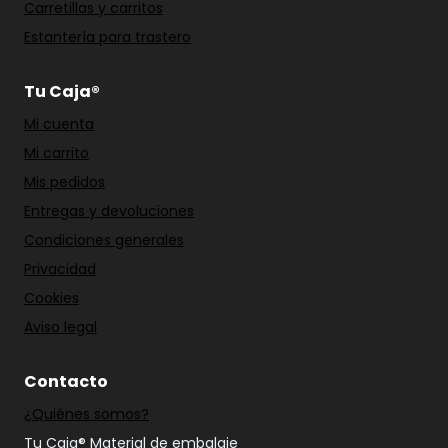
Carretillas y carritos
Estantería para trastero
Tu Caja®
Mi cuenta
Mi carrito
Mis pedidos
Entregas y devoluciones
Condiciones generales
Privacidad
Cookies
Aviso legal
Contacto
¿Quiénes somos?
Tu Caja® Material de embalaje