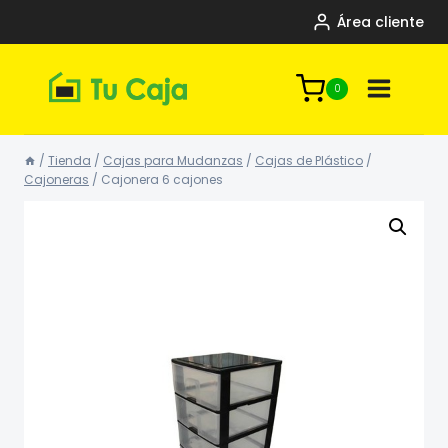
Saltar
Área cliente
al
contenido
0
/
Tienda
/
Cajas para Mudanzas
/
Cajas de Plástico
/
Cajoneras
/
Cajonera 6 cajones