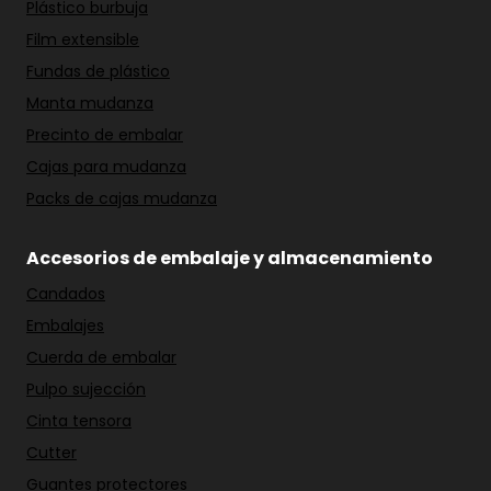
Plástico burbuja
Film extensible
Fundas de plástico
Manta mudanza
Precinto de embalar
Cajas para mudanza
Packs de cajas mudanza
Accesorios de embalaje y almacenamiento
Candados
Embalajes
Cuerda de embalar
Pulpo sujección
Cinta tensora
Cutter
Guantes protectores