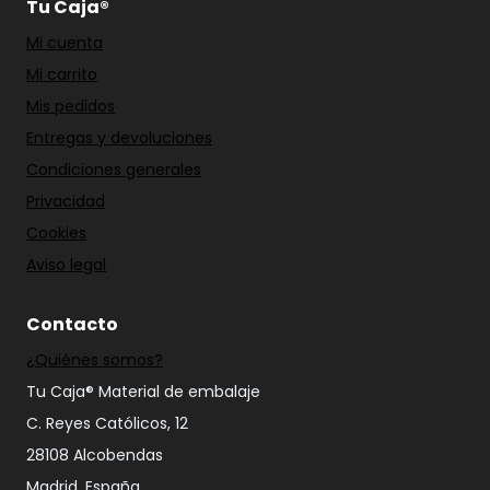
Tu Caja®
Mi cuenta
Mi carrito
Mis pedidos
Entregas y devoluciones
Condiciones generales
Privacidad
Cookies
Aviso legal
Contacto
¿Quiénes somos?
Tu Caja® Material de embalaje
C. Reyes Católicos, 12
28108 Alcobendas
Madrid, España.