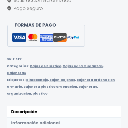
Satisfacción Garantizada
Pago Seguro
FORMAS DE PAGO
SKU:
S121
Categorías:
Cajas de Plástico
,
Cajas para Mudanzas
,
Cajoneras
Etiquetas:
almacenaje
,
cajon. cajones
,
cajonera ordenacion
armario
,
cajonera plastico ordenacion
,
cajoneras
,
organizacion
,
plastico
Descripción
Información adicional