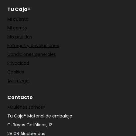
Tu Caja®
Mi cuenta
Mi carrito
Mis pedidos
Entregas y devoluciones
Condiciones generales
Privacidad
Cookies
Aviso legal
Contacto
¿Quiénes somos?
Tu Caja® Material de embalaje
C. Reyes Católicos, 12
28108 Alcobendas