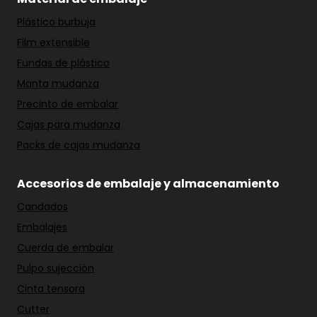
Plástico burbuja
Film extensible
Fundas de plástico
Manta mudanza
Precinto de embalar
Cajas para mudanza
Packs de cajas mudanza
Accesorios de embalaje y almacenamiento
Candados
Embalajes
Cuerda de embalar
Pulpo sujección
Cinta tensora
Cutter