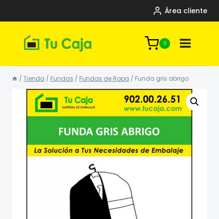
Saltar
Área cliente
al
contenido
0
/
Tienda
/
Fundas
/
Fundas de Ropa
/
Funda gris abrigo