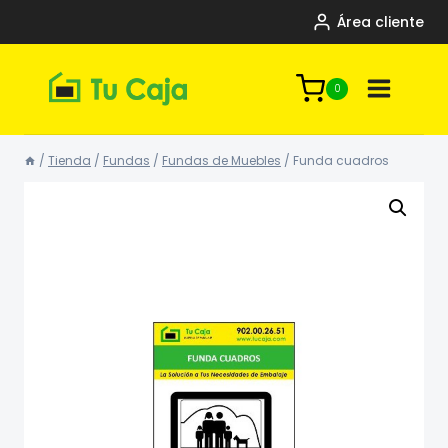
Saltar
Área cliente
al
contenido
0
/
Tienda
/
Fundas
/
Fundas de Muebles
/
Funda cuadros