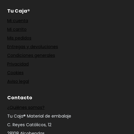
Tu Caja®
Mi cuenta
Mi carrito
Mis pedidos
Entregas y devoluciones
Condiciones generales
Privacidad
Cookies
Aviso legal
Contacto
¿Quiénes somos?
Tu Caja® Material de embalaje
C. Reyes Católicos, 12
28108 Alcobendas