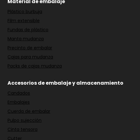
Material de embalaje
Plástico burbuja
Film extensible
Fundas de plástico
Manta mudanza
Precinto de embalar
Cajas para mudanza
Packs de cajas mudanza
Accesorios de embalaje y almacenamiento
Candados
Embalajes
Cuerda de embalar
Pulpo sujección
Cinta tensora
Cutter