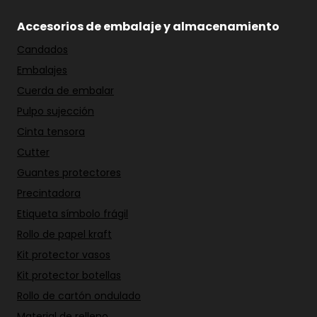
Accesorios de embalaje y almacenamiento
Candados
Embalajes
Cuerda de embalar
Pulpo sujección
Cinta tensora
Cutter
Guantes protectores
Precintadora
Etiqueta símbolo frágil
Rollo de papel kraft
Kit protector vasos
Kit protector botellas
Rollo de cartón ondulado
Material de relleno