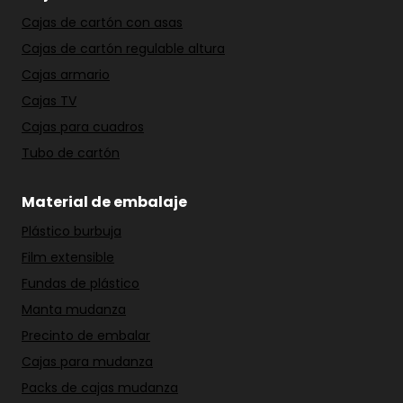
Cajas de cartón con asas
Cajas de cartón regulable altura
Cajas armario
Cajas TV
Cajas para cuadros
Tubo de cartón
Material de embalaje
Plástico burbuja
Film extensible
Fundas de plástico
Manta mudanza
Precinto de embalar
Cajas para mudanza
Packs de cajas mudanza