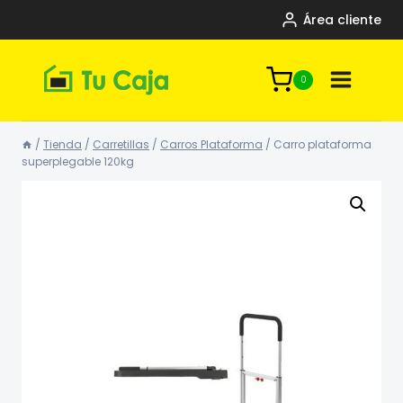
Saltar
Área cliente
al
contenido
0
/
Tienda
/
Carretillas
/
Carros Plataforma
/
Carro plataforma
superplegable 120kg