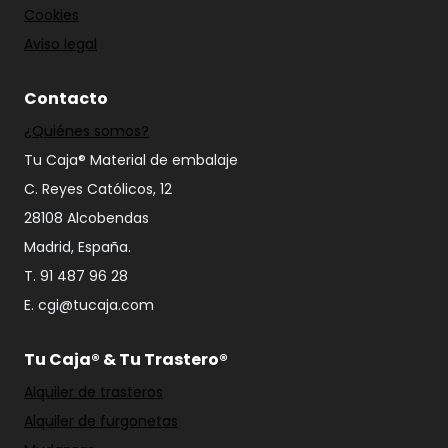
Cookies
Aviso legal
Contacto
¿Quiénes somos?
Tu Caja® Material de embalaje
C. Reyes Católicos, 12
28108 Alcobendas
Madrid, España.
T. 91 487 96 28
E. cgi@tucaja.com
Tu Caja® & Tu Trastero®
Alquiler de trasteros
Alquiler de furgonetas