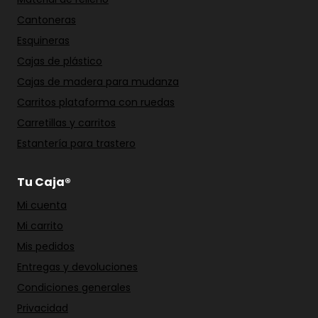
Cantoneras
Esquineras
Cajas de plástico
Cajas de madera para mudanza
Carritos plataforma con ruedas
Carretillas y carritos
Estantería para trastero
Tu Caja®
Mi cuenta
Mi carrito
Mis pedidos
Entregas y devoluciones
Condiciones generales
Privacidad