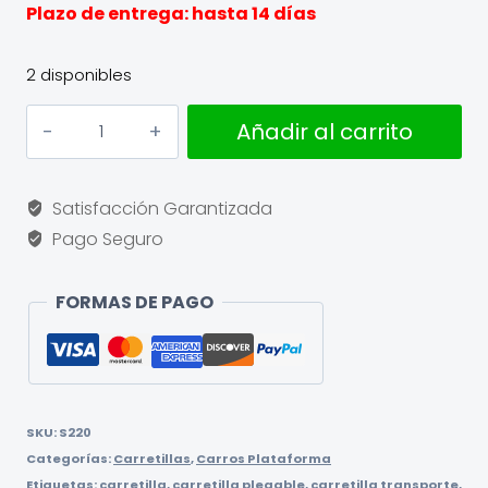
Plazo de entrega: hasta 14 días
2 disponibles
Carro
Añadir al carrito
plataforma
superplegable
120kg
Satisfacción Garantizada
cantidad
Pago Seguro
FORMAS DE PAGO
SKU:
S220
Categorías:
Carretillas
,
Carros Plataforma
Etiquetas:
carretilla
,
carretilla plegable
,
carretilla transporte
,