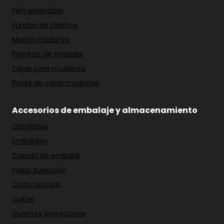
Film extensible
Fundas de plástico
Manta mudanza
Precinto de embalar
Cajas para mudanza
Packs de cajas mudanza
Accesorios de embalaje y almacenamiento
Candados
Embalajes
Cuerda de embalar
Pulpo sujección
Cinta tensora
Cutter
Guantes protectores