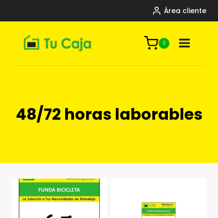
Saltar
Área cliente
al
contenido
0
48/72 horas laborables