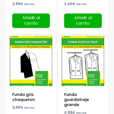
2,86
€
2,20
€
Sin Iva
Sin Iva
Añadir al
Añadir al
carrito
carrito
Funda gris
Funda
chaqueton
guardatraje
grande
3,56
€
Sin Iva
0,99
€
Sin Iva