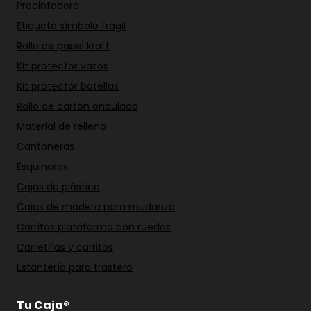
Precintadora
Etiqueta símbolo frágil
Rollo de papel kraft
Kit protector vasos
Kit protector botellas
Rollo de cartón ondulado
Material de relleno
Cantoneras
Esquineras
Cajas de plástico
Cajas de madera para mudanza
Carritos plataforma con ruedas
Carretillas y carritos
Estantería para trastero
Tu Caja®