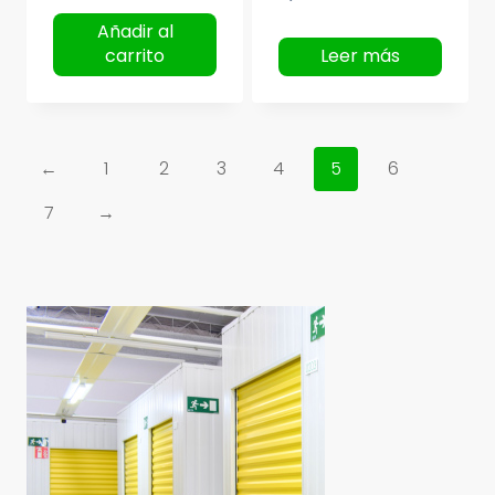
Añadir al
carrito
Leer más
←
1
2
3
4
5
6
7
→