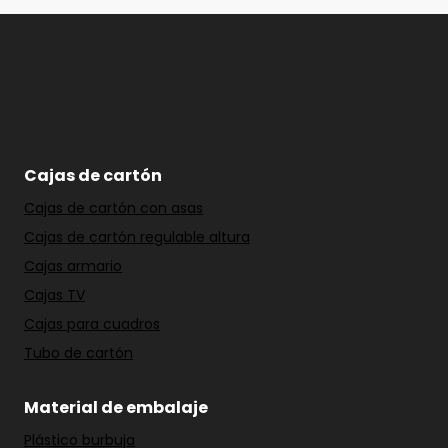
Cajas de cartón
Cajas de cartón con asas
Cajas de cartón regulable altura
Cajas armario
Cajas TV
Cajas para cuadros
Tubo de cartón
Material de embalaje
Plástico burbuja