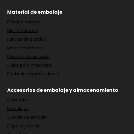
Material de embalaje
Plástico burbuja
Film extensible
Fundas de plástico
Manta mudanza
Precinto de embalar
Cajas para mudanza
Packs de cajas mudanza
Accesorios de embalaje y almacenamiento
Candados
Embalajes
Cuerda de embalar
Pulpo sujección