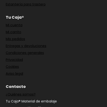
Estantería para trastero
Tu Caja®
Mi cuenta
Mi carrito
Mis pedidos
Entregas y devoluciones
Condiciones generales
Privacidad
Cookies
Aviso legal
Contacto
¿Quiénes somos?
Tu Caja® Material de embalaje