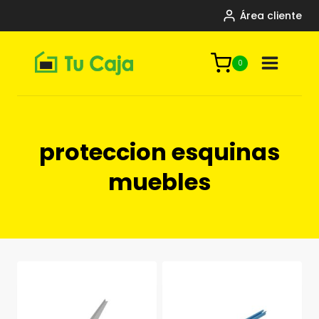
Saltar
Área cliente
al
contenido
0
proteccion esquinas
muebles