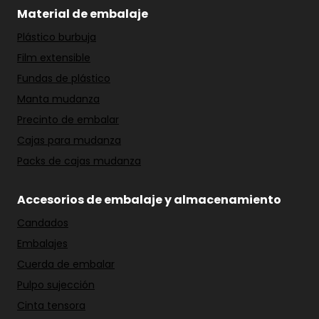
Material de embalaje
Plástico burbuja
Film extensible
Fundas de plástico
Manta mudanza
Precinto de embalar
Cajas para mudanza
Packs de cajas mudanza
Accesorios de embalaje y almacenamiento
Candados
Embalajes
Cuerda de embalar
Pulpo sujección
Cinta tensora